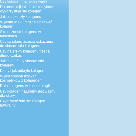
Czy kolagen ma jakieś wady
Do produkcji jakich kosmetyków
wykorzystuje się kolagen
Jakie są koszty kolagenu
W jakim wieku można stosować
kolagen
Skuteczność kolagenu w
tabletkach
Czy są jakieś przeciwwskazania
do stosowania kolagenu
Czy na efekty kolagenu trzeba
długo czekać
Jakie są efekty stosowania
kolagenu
Kiedy i jak odkryto kolagen
W jaki sposób używać
kosmetyków z kolagenem
Rola kolagenu w kosmetologii
Czy kolagen naturalny jest ważny
dla skóry
Czym wyróżnia się kolagen
naturalny