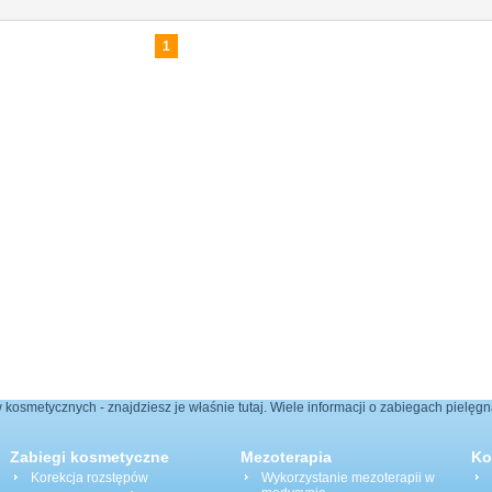
1
 kosmetycznych - znajdziesz je właśnie tutaj. Wiele informacji o zabiegach pielęg
Zabiegi kosmetyczne
Mezoterapia
Ko
Korekcja rozstępów
Wykorzystanie mezoterapii w