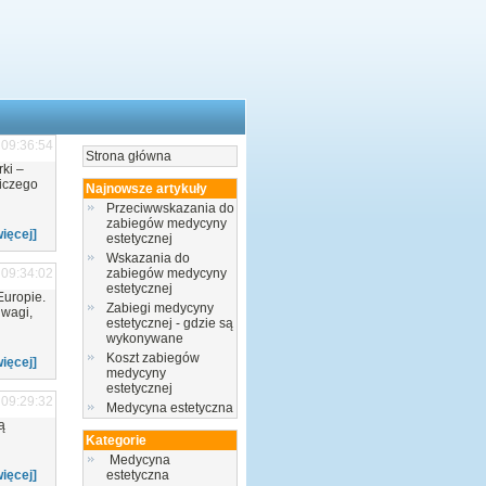
 09:36:54
Strona główna
rki –
iczego
Najnowsze artykuły
Przeciwwskazania do
zabiegów medycyny
więcej]
estetycznej
Wskazania do
 09:34:02
zabiegów medycyny
estetycznej
Europie.
Zabiegi medycyny
uwagi,
estetycznej - gdzie są
wykonywane
Koszt zabiegów
więcej]
medycyny
estetycznej
 09:29:32
Medycyna estetyczna
ą
Kategorie
Medycyna
więcej]
estetyczna