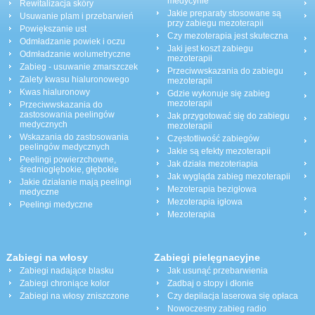
medycynie
Rewitalizacja skóry
Jakie preparaty stosowane są
Usuwanie plam i przebarwień
przy zabiegu mezoterapii
Powiększanie ust
Czy mezoterapia jest skuteczna
Odmładzanie powiek i oczu
Jaki jest koszt zabiegu
Odmładzanie wolumetryczne
mezoterapii
Zabieg - usuwanie zmarszczek
Przeciwwskazania do zabiegu
Zalety kwasu hialuronowego
mezoterapii
Kwas hialuronowy
Gdzie wykonuje się zabieg
mezoterapii
Przeciwwskazania do
zastosowania peelingów
Jak przygotować się do zabiegu
medycznych
mezoterapii
Wskazania do zastosowania
Częstotliwość zabiegów
peelingów medycznych
Jakie są efekty mezoterapii
Peelingi powierzchowne,
Jak działa mezoteriapia
średniogłębokie, głębokie
Jak wygląda zabieg mezoterapii
Jakie działanie mają peelingi
Mezoterapia bezigłowa
medyczne
Mezoterapia igłowa
Peelingi medyczne
Mezoterapia
Zabiegi na włosy
Zabiegi pielęgnacyjne
Zabiegi nadające blasku
Jak usunąć przebarwienia
Zabiegi chroniące kolor
Zadbaj o stopy i dłonie
Zabiegi na włosy zniszczone
Czy depilacja laserowa się opłaca
Nowoczesny zabieg radio