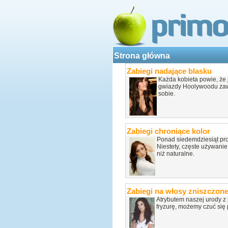
Strona główna
Zabiegi nadające blasku
Każda kobieta powie, że j
gwiazdy Hoolywoodu zaws
sobie.
Zabiegi chroniące kolor
Ponad siedemdziesiąt proc
Niestety, częste używani
niż naturalne.
Zabiegi na włosy zniszczon
Atrybutem naszej urody z
fryzurę, możemy czuć się