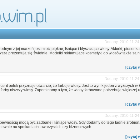
Dodany: 2010-11-24
ednym z jej marzeń jest mieć, piękne, lśniące i błyszczące włosy. Aktorki, piosenka
ze prezentują się świetnie. Modelki reklamujące kosmetyki do włosów także są n
[czytaj 
Dodany: 2010-11-24
ent polek przyznaje otwarcie, że farbuje włosy. Jest to wynik jeden z wyższych w 
e farby niszczy włosy. Zapominamy o tym, że włosy farbowane potrzebują większej 
[czytaj 
Dodany: 2010-11-24
e
 pewnością mogą być zadbane i lśniące włosy. Gdy dodamy do tego ładnie zrobion
 pewnie na spotkaniach towarzyskich czy biznesowych.
[czytaj 