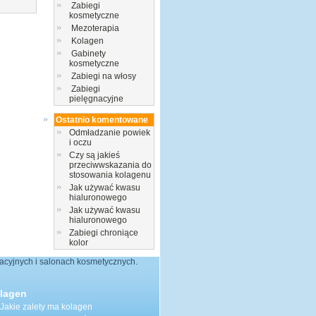
Zabiegi
kosmetyczne
Mezoterapia
Kolagen
Gabinety
kosmetyczne
Zabiegi na włosy
Zabiegi
pielęgnacyjne
Ostatnio komentowane
Odmładzanie powiek
i oczu
Czy są jakieś
przeciwwskazania do
stosowania kolagenu
Jak używać kwasu
hialuronowego
Jak używać kwasu
hialuronowego
Zabiegi chroniące
kolor
nacyjnych i salonach kosmetycznych.
lagen
Jakie zalety ma kolagen