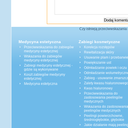
Czy istnieją przeciwwskazania 
Medycyna estetyczna
Zabiegi kosmetyczne
Przeciwwskazania do zabiegów
Korekcja rozstępów
medycyny estetycznej
Rewitalizacja skóry
Wskazania do zabiegów
Usuwanie plam i przebarwi
medycyny estetycznej
Powiększanie ust
Zabiegi medycyny estetycznej -
Odmładzanie powiek i oczu
gdzie są wykonywane
Odmładzanie wolumetryczn
Koszt zabiegów medycyny
Zabieg - usuwanie zmarszc
estetycznej
Zalety kwasu hialuronoweg
Medycyna estetyczna
Kwas hialuronowy
Przeciwwskazania do
zastosowania peelingów
medycznych
Wskazania do zastosowani
peelingów medycznych
Peelingi powierzchowne,
średniogłębokie, głębokie
Jakie działanie mają peeling