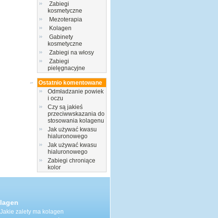
Zabiegi
kosmetyczne
Mezoterapia
Kolagen
Gabinety
kosmetyczne
Zabiegi na włosy
Zabiegi
pielęgnacyjne
Ostatnio komentowane
Odmładzanie powiek
i oczu
Czy są jakieś
przeciwwskazania do
stosowania kolagenu
Jak używać kwasu
hialuronowego
Jak używać kwasu
hialuronowego
Zabiegi chroniące
kolor
lagen
Jakie zalety ma kolagen