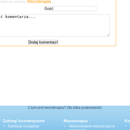
Mezoterapia
tarz do artykułu
Czym jest mezoterapia? Oto kilka podpowiedzi.
Zabiegi kosmetyczne
Mezoterapia
Ko
Korekcja rozstępów
Wykorzystanie mezoterapii w