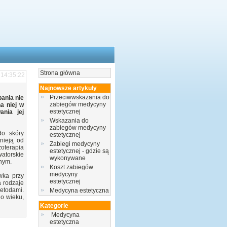
Strona główna
 14:35:22
Najnowsze artykuły
Przeciwwskazania do
bania nie
zabiegów medycyny
a niej w
estetycznej
ania jej
Wskazania do
zabiegów medycyny
do skóry
estetycznej
nieją od
Zabiegi medycyny
oterapia
estetycznej - gdzie są
watorskie
wykonywane
nym.
Koszt zabiegów
medycyny
wka przy
estetycznej
 rodzaje
etodami.
Medycyna estetyczna
o wieku,
Kategorie
Medycyna
estetyczna