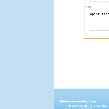
Dodaj nowy komen
Nick:
Medycyna estetyczna
Przeciwwskazania do zabiegów