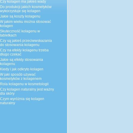
Czy kolagen ma jakieś wady
Do produkcji jakich kosmetyków
wykorzystuje się kolagen
Jakie są koszty kolagenu
W jakim wieku można stosować
kolagen
Skuteczność kolagenu w
tabletkach
Czy są jakieś przeciwwskazania
do stosowania kolagenu
Czy na efekty kolagenu trzeba
długo czekać
Jakie są efekty stosowania
kolagenu
Kiedy i jak odkryto kolagen
W jaki sposób używać
kosmetyków z kolagenem
Rola kolagenu w kosmetologii
Czy kolagen naturalny jest ważny
dla skóry
Czym wyróżnia się kolagen
naturalny