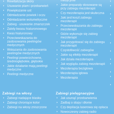
medycynie
Rewitalizacja skóry
Jakie preparaty stosowane są
Usuwanie plam i przebarwień
przy zabiegu mezoterapii
Powiększanie ust
Czy mezoterapia jest skuteczna
Odmładzanie powiek i oczu
Jaki jest koszt zabiegu
Odmładzanie wolumetryczne
mezoterapii
Zabieg - usuwanie zmarszczek
Przeciwwskazania do zabiegu
Zalety kwasu hialuronowego
mezoterapii
Kwas hialuronowy
Gdzie wykonuje się zabieg
mezoterapii
Przeciwwskazania do
zastosowania peelingów
Jak przygotować się do zabiegu
medycznych
mezoterapii
Wskazania do zastosowania
Częstotliwość zabiegów
peelingów medycznych
Jakie są efekty mezoterapii
Peelingi powierzchowne,
Jak działa mezoteriapia
średniogłębokie, głębokie
Jak wygląda zabieg mezoterapii
Jakie działanie mają peelingi
Mezoterapia bezigłowa
medyczne
Mezoterapia igłowa
Peelingi medyczne
Mezoterapia
Zabiegi na włosy
Zabiegi pielęgnacyjne
Zabiegi nadające blasku
Jak usunąć przebarwienia
Zabiegi chroniące kolor
Zadbaj o stopy i dłonie
Zabiegi na włosy zniszczone
Czy depilacja laserowa się opłaca
Nowoczesny zabieg radio