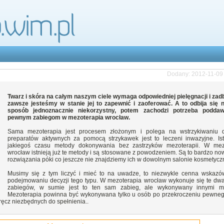
Dodany: 2012-11-09
Twarz i skóra na całym naszym ciele wymaga odpowiedniej pielęgnacji i zad
zawsze jesteśmy w stanie jej to zapewnić i zaoferować. A to odbija się n
sposób jednoznacznie niekorzystny, potem zachodzi potrzeba poddaw
pewnym zabiegom w mezoterapia wrocław.
Sama mezoterapia jest procesem złożonym i polega na wstrzykiwaniu 
preparatów aktywnych za pomocą strzykawek jest to leczeni inwazyjne. Ist
jakiegoś czasu metody dokonywania bez zastrzyków mezoterapii. W mez
wrocław istnieją już te metody i są stosowane z powodzeniem. Są to bardzo no
rozwiązania póki co jeszcze nie znajdziemy ich w dowolnym salonie kosmetycz
Musimy się z tym liczyć i mieć to na uwadze, to niezwykle cenna wskazó
podejmowaniu decyzji tego typu. W mezoterapia wrocław wykonuje się te dwa
zabiegów, w sumie jest to ten sam zabieg, ale wykonywany innymi m
Mezoterapia powinna być wykonywana tylko u osób po przekroczeniu pewneg
ęcz niezbędnych do spełnienia..