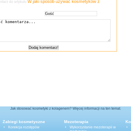
W jaki sposób używać kosmetyków z
tarz do artykułu
Jak stosować kosmetyki z kolagenem? Więcej informacji na ten temat.
Zabiegi kosmetyczne
Mezoterapia
Ko
Korekcja rozstępów
Wykorzystanie mezoterapii w