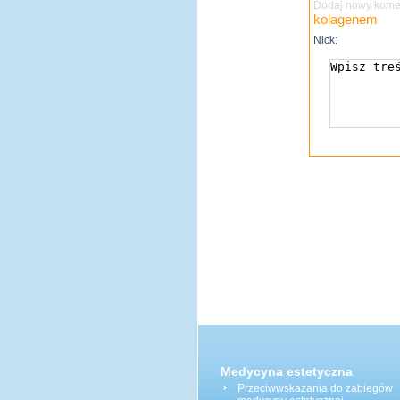
Dodaj nowy komen
kolagenem
Nick:
Medycyna estetyczna
Przeciwwskazania do zabiegów