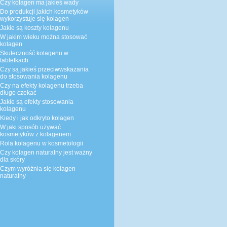
Czy kolagen ma jakieś wady
Do produkcji jakich kosmetyków
wykorzystuje się kolagen
Jakie są koszty kolagenu
W jakim wieku można stosować
kolagen
Skuteczność kolagenu w
tabletkach
Czy są jakieś przeciwwskazania
do stosowania kolagenu
Czy na efekty kolagenu trzeba
długo czekać
Jakie są efekty stosowania
kolagenu
Kiedy i jak odkryto kolagen
W jaki sposób używać
kosmetyków z kolagenem
Rola kolagenu w kosmetologii
Czy kolagen naturalny jest ważny
dla skóry
Czym wyróżnia się kolagen
naturalny