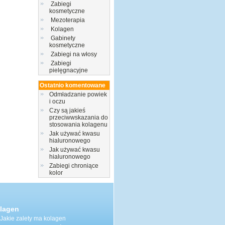
Zabiegi
kosmetyczne
Mezoterapia
Kolagen
Gabinety
kosmetyczne
Zabiegi na włosy
Zabiegi
pielęgnacyjne
Ostatnio komentowane
Odmładzanie powiek
i oczu
Czy są jakieś
przeciwwskazania do
stosowania kolagenu
Jak używać kwasu
hialuronowego
Jak używać kwasu
hialuronowego
Zabiegi chroniące
kolor
lagen
Jakie zalety ma kolagen