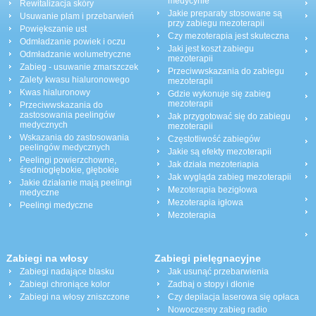
medycynie
Rewitalizacja skóry
Jakie preparaty stosowane są
Usuwanie plam i przebarwień
przy zabiegu mezoterapii
Powiększanie ust
Czy mezoterapia jest skuteczna
Odmładzanie powiek i oczu
Jaki jest koszt zabiegu
Odmładzanie wolumetryczne
mezoterapii
Zabieg - usuwanie zmarszczek
Przeciwwskazania do zabiegu
Zalety kwasu hialuronowego
mezoterapii
Kwas hialuronowy
Gdzie wykonuje się zabieg
mezoterapii
Przeciwwskazania do
zastosowania peelingów
Jak przygotować się do zabiegu
medycznych
mezoterapii
Wskazania do zastosowania
Częstotliwość zabiegów
peelingów medycznych
Jakie są efekty mezoterapii
Peelingi powierzchowne,
Jak działa mezoteriapia
średniogłębokie, głębokie
Jak wygląda zabieg mezoterapii
Jakie działanie mają peelingi
Mezoterapia bezigłowa
medyczne
Mezoterapia igłowa
Peelingi medyczne
Mezoterapia
Zabiegi na włosy
Zabiegi pielęgnacyjne
Zabiegi nadające blasku
Jak usunąć przebarwienia
Zabiegi chroniące kolor
Zadbaj o stopy i dłonie
Zabiegi na włosy zniszczone
Czy depilacja laserowa się opłaca
Nowoczesny zabieg radio