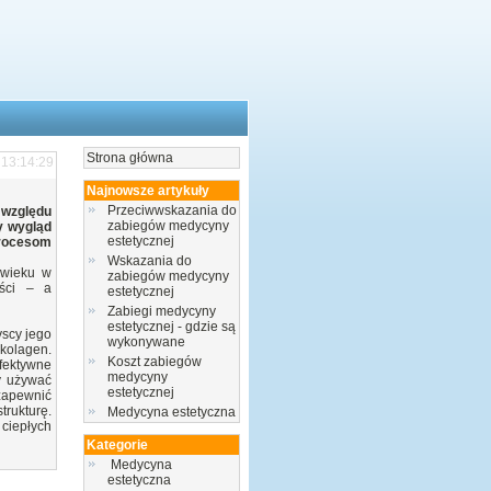
Strona główna
 13:14:29
Najnowsze artykuły
Przeciwwskazania do
 względu
zabiegów medycyny
y wygląd
estetycznej
rocesom
Wskazania do
 wieku w
zabiegów medycyny
ości – a
estetycznej
Zabiegi medycyny
estetycznej - gdzie są
yscy jego
wykonywane
kolagen.
Koszt zabiegów
fektywne
medycyny
y używać
estetycznej
 zapewnić
rukturę.
Medycyna estetyczna
 ciepłych
Kategorie
Medycyna
estetyczna