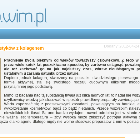
Dodany: 2012-04-24
etyków z kolagenem
Pragnienie bycia pięknym od wieków towarzyszy człowiekowi. Z tego w
przez wiele setek lat poszukiwano sposobu, by zarówno osiągnąć powabn
ale też zachować go na jak najdłuższy czas, wbrew nieubłaganym p
ustalonym u zarania gatunku przez naturę.
Dopiero jednak kolagen, stworzony na początku dwudziestego pierwszego
formie aktywnej, stał się swoistego rodzaju cudownym eliksirem młod
przynajmniej jego podstawą.
Mimo, iż badania nad tą substancją trwają już kilka ładnych lat, to nadal nie wsz
użytkownicy wiedzą jak stosować w sposób prawidłowy preparaty zawierające 
Warto zapoznać się z podstawowymi zasadami, powalającym na bardziej e
wykorzystanie kosmetyków, bądź co bądź nietanich. Przede wszystkim należ
niewielkich ich ilości. Są one bardzo wydajne i nawet odrobina jest w stanie
nie ważna jest temperatura – zbyt wysoka może zniszczyć potrójna aktywną st
jcza dla kolagenu dlatego nigdy nie wolno stosować preparatów z nim w postaci