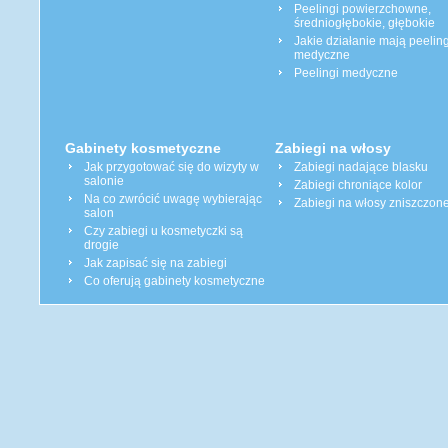
Peelingi powierzchowne,
średniogłębokie, głębokie
Jakie działanie mają peeling
medyczne
Peelingi medyczne
Gabinety kosmetyczne
Zabiegi na włosy
Jak przygotować się do wizyty w
Zabiegi nadające blasku
salonie
Zabiegi chroniące kolor
Na co zwrócić uwagę wybierając
Zabiegi na włosy zniszczon
salon
Czy zabiegi u kosmetyczki są
drogie
Jak zapisać się na zabiegi
Co oferują gabinety kosmetyczne