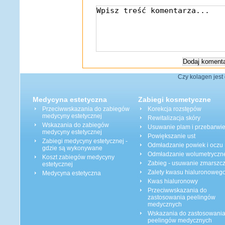
Czy kolagen jest
Medycyna estetyczna
Zabiegi kosmetyczne
Przeciwwskazania do zabiegów
Korekcja rozstępów
medycyny estetycznej
Rewitalizacja skóry
Wskazania do zabiegów
Usuwanie plam i przebarwi
medycyny estetycznej
Powiększanie ust
Zabiegi medycyny estetycznej -
Odmładzanie powiek i oczu
gdzie są wykonywane
Odmładzanie wolumetryczn
Koszt zabiegów medycyny
Zabieg - usuwanie zmarszc
estetycznej
Zalety kwasu hialuronoweg
Medycyna estetyczna
Kwas hialuronowy
Przeciwwskazania do
zastosowania peelingów
medycznych
Wskazania do zastosowani
peelingów medycznych