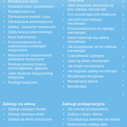
medycynie
Rewitalizacja skóry
Jakie preparaty stosowane są
Usuwanie plam i przebarwień
przy zabiegu mezoterapii
Powiększanie ust
Czy mezoterapia jest skuteczna
Odmładzanie powiek i oczu
Jaki jest koszt zabiegu
Odmładzanie wolumetryczne
mezoterapii
Zabieg - usuwanie zmarszczek
Przeciwwskazania do zabiegu
Zalety kwasu hialuronowego
mezoterapii
Kwas hialuronowy
Gdzie wykonuje się zabieg
mezoterapii
Przeciwwskazania do
zastosowania peelingów
Jak przygotować się do zabiegu
medycznych
mezoterapii
Wskazania do zastosowania
Częstotliwość zabiegów
peelingów medycznych
Jakie są efekty mezoterapii
Peelingi powierzchowne,
Jak działa mezoteriapia
średniogłębokie, głębokie
Jak wygląda zabieg mezoterapii
Jakie działanie mają peelingi
Mezoterapia bezigłowa
medyczne
Mezoterapia igłowa
Peelingi medyczne
Mezoterapia
Zabiegi na włosy
Zabiegi pielęgnacyjne
Zabiegi nadające blasku
Jak usunąć przebarwienia
Zabiegi chroniące kolor
Zadbaj o stopy i dłonie
Zabiegi na włosy zniszczone
Czy depilacja laserowa się opłaca
Nowoczesny zabieg radio