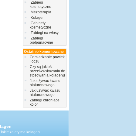
Zabiegi
kosmetyczne
Mezoterapia
Kolagen
Gabinety
kosmetyczne
Zabiegi na włosy
Zabiegi
pielęgnacyjne
Ostatnio komentowane
Odmładzanie powiek
i oczu
Czy są jakieś
przeciwwskazania do
stosowania kolagenu
Jak używać kwasu
hialuronowego
Jak używać kwasu
hialuronowego
Zabiegi chroniące
kolor
lagen
Jakie zalety ma kolagen