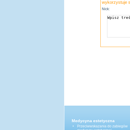
wykorzystuje s
Nick:
Medycyna estetyczna
Przeciwwskazania do zabiegów