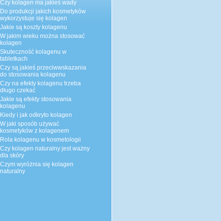
Czy kolagen ma jakieś wady
Do produkcji jakich kosmetyków
wykorzystuje się kolagen
Jakie są koszty kolagenu
W jakim wieku można stosować
kolagen
Skuteczność kolagenu w
tabletkach
Czy są jakieś przeciwwskazania
do stosowania kolagenu
Czy na efekty kolagenu trzeba
długo czekać
Jakie są efekty stosowania
kolagenu
Kiedy i jak odkryto kolagen
W jaki sposób używać
kosmetyków z kolagenem
Rola kolagenu w kosmetologii
Czy kolagen naturalny jest ważny
dla skóry
Czym wyróżnia się kolagen
naturalny