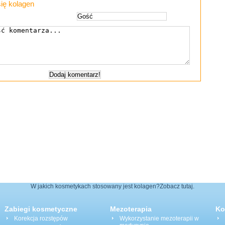
ię kolagen
W jakich kosmetykach stosowany jest kolagen?Zobacz tutaj.
Zabiegi kosmetyczne
Mezoterapia
Ko
Korekcja rozstępów
Wykorzystanie mezoterapii w