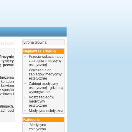
Strona główna
 13:55:57
Najnowsze artykuły
Przeciwwskazania do
órczynie
zabiegów medycyny
 tysięcy
estetycznej
ię pewne
Wskazania do
zabiegów medycyny
bieżenia
estetycznej
 kolagen
Zabiegi medycyny
o bowiem
estetycznej - gdzie są
y sposób
wykonywane
zdrowo i
Koszt zabiegów
medycyny
estetycznej
lingach,
elach pod
Medycyna estetyczna
Kategorie
Medycyna
estetyczna