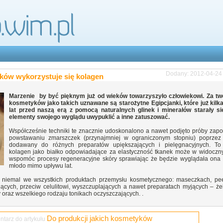
Dodany: 2012-04-24
yków wykorzystuje się kolagen
Marzenie by być pięknym już od wieków towarzyszyło człowiekowi. Za tw
kosmetyków jako takich uznawane są starożytne Egipcjanki, które już kilka
lat przed naszą erą z pomocą naturalnych glinek i minerałów starały s
elementy swojego wyglądu uwypuklić a inne zatuszować.
Współcześnie techniki te znacznie udoskonalono a nawet podjęto próby zapo
powstawaniu zmarszczek (przynajmniej w ograniczonym stopniu) poprzez
dodawany do różnych preparatów upiększających i pielęgnacyjnych. T
kolagen jako białko odpowiadające za elastyczność tkanek może w widoczn
wspomóc procesy regeneracyjne skóry sprawiając że będzie wyglądała ona 
młodo mimo upływu lat.
niemal we wszystkich produktach przemysłu kosmetycznego: maseczkach, pee
jących, przeciw celulitowi, wyszczuplających a nawet preparatach myjących – ż
y oraz wszelkiego rodzaju tonikach oczyszczających. .
Do produkcji jakich kosmetyków
tarz do artykułu