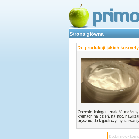
Strona główna
Do produkcji jakich kosmet
Obecnie kolagen znaleźć możemy 
kremach na dzień, na noc, nawilża
prysznic, do kąpieli czy mycia twarz
Dodaj nowy komen