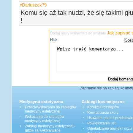
Dariuszek79
#
Komu się aż tak nudzi, że się takimi g
!
Jak zapisać s
Dodaj nowy komentarz do artykułu
Nick:
Zapisanie się na zabiegi kosmety
Medycyna estetyczna
Zabiegi kosmetyczne
Przeciwwskazania do zabiegów
Korekcja rozstępów
medycyny estetycznej
Rewitalizacja skóry
Wskazania do zabiegów
Usuwanie plam i przebarwi
medycyny estetycznej
Powiększanie ust
Zabiegi medycyny estetycznej -
Odmładzanie powiek i oczu
gdzie są wykonywane