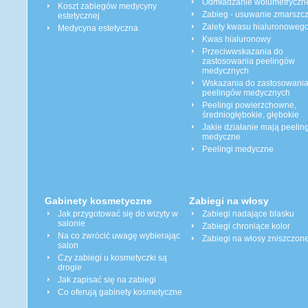
Odmładzanie wolumetryczn
Koszt zabiegów medycyny
Zabieg - usuwanie zmarszc
estetycznej
Zalety kwasu hialuronoweg
Medycyna estetyczna
Kwas hialuronowy
Przeciwwskazania do
zastosowania peelingów
medycznych
Wskazania do zastosowani
peelingów medycznych
Peelingi powierzchowne,
średniogłębokie, głębokie
Jakie działanie mają peeling
medyczne
Peelingi medyczne
Gabinety kosmetyczne
Zabiegi na włosy
Jak przygotować się do wizyty w
Zabiegi nadające blasku
salonie
Zabiegi chroniące kolor
Na co zwrócić uwagę wybierając
Zabiegi na włosy zniszczon
salon
Czy zabiegi u kosmetyczki są
drogie
Jak zapisać się na zabiegi
Co oferują gabinety kosmetyczne